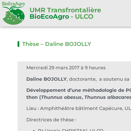
UMR Transfrontalière
BioEcoAgro
- ULCO
Thèse – Daline BOJOLLY
Mercredi 29 mars 2017 à 9 heures
Daline BOJOLLY
, doctorante, a soutenu sa t
Développement d’une méthodologie de PCR e
thon (
Thunnus obesus
,
Thunnus albacare
Lieu : Amphithéâtre bâtiment Capécure, U
Directrices de thèse :
Pr Urania CHRISTAKI, ULCO