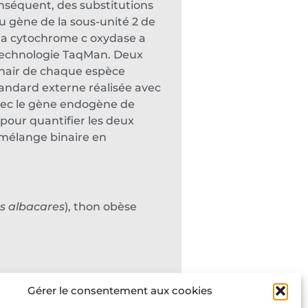
onséquent, des substitutions
u gène de la sous-unité 2 de
e la cytochrome c oxydase a
la technologie TaqMan. Deux
chair de chaque espèce
tandard externe réalisée avec
avec le gène endogène de
pour quantifier les deux
 mélange binaire en
s albacares
), thon obèse
Gérer le consentement aux cookies