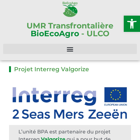
Ouvrir l
UMR Transfrontalière
BioEcoAgro
- ULCO
Projet Interreg Valgorize
L’unité BPA est partenaire du projet
Interreg
Valgorize
qui a pour but de